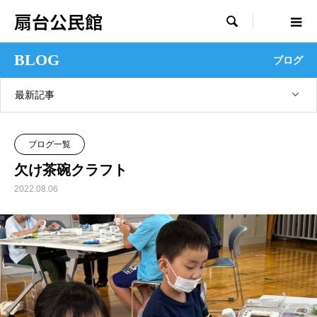
扇台公民館

BLOG
ブログ
最新記事
ブログ一覧
欠け茶碗クラフト
2022.08.06