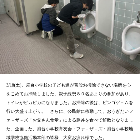
3/18(土)、扇台小学校の子ども達が普段お掃除できない場所を心
をこめてお掃除しました。親子総勢８０名あまりの参加があり、
トイレがピカピカになりました。お掃除の後は、ビンゴゲ－ムを
行い大盛り上がり。 さらに、公民館に移動して、おうぎだいフ
ァ－ザ－ズ「お父さん食堂」による豚丼を食べて解散となりまし
た。企画した、扇台小学校育友会・ファ－ザ－ズ・扇台小学校地
域学校協働活動本部の皆様、大変お疲れ様でした。