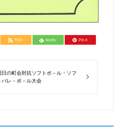
RSS
feedly
Pin it
明日の町会対抗ソフトボ－ル・ソフ
トバレ－ボ－ル大会