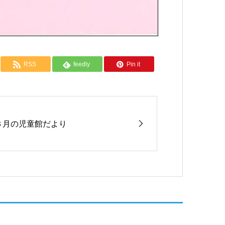
RSS
feedly
Pin it
３月の児童館だより