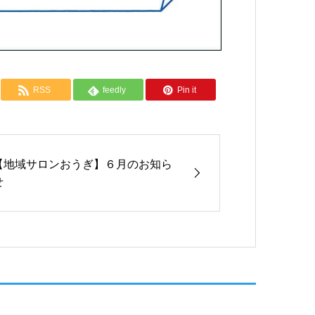
RSS
feedly
Pin it
【地域サロンおうぎ】６月のお知ら
せ