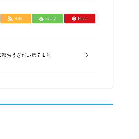
RSS
feedly
Pin it
広報おうぎだい第７１号